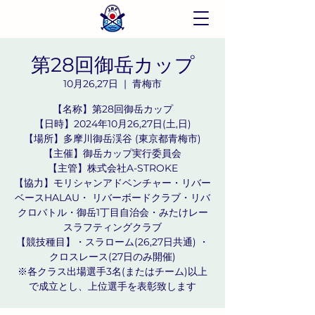
第28回御岳カップ
10月26,27日
  |  
青梅市
【名称】第28回御岳カップ
【日時】2024年10月26,27日(土,日)
【場所】多摩川御岳渓谷 (東京都青梅市)
【主催】御岳カップ実行委員会
【主管】株式会社A-STROKE
【協力】モリシャンアドベンチャー・リバー
ベースHALAU・ リバーボードクラブ・リバ
クロバトル・御岳1丁目自治会・みたけレー
スラフティングクラブ
【競技種目】・スラローム(26,27日共通) ・
クロスレース(27日のみ開催)
※各クラス出場選手3名(またはチーム)以上
で成立とし、上位選手を表彰致します